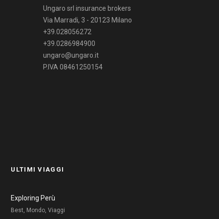
Ungaro srl insurance brokers
Via Marradi, 3 - 20123 Milano
+39.028056272
+39.0286984900
ungaro@ungaro.it
P.IVA 08461250154
ULTIMI VIAGGI
Exploring Perù
Best, Mondo, Viaggi