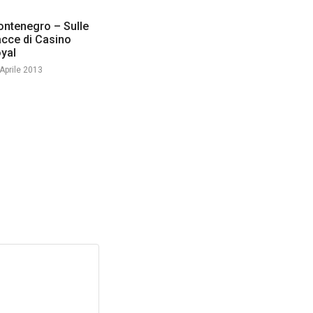
ntenegro – Sulle
acce di Casino
yal
Aprile 2013