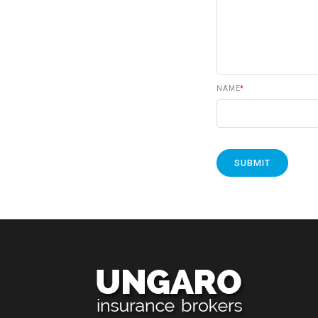
NAME
*