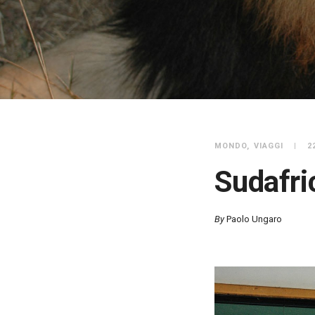
MONDO
VIAGGI
2
Sudafri
By
Paolo Ungaro