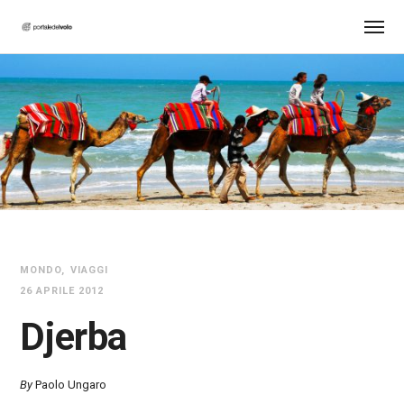
MONDO
VIAGGI
26 APRILE 2012
Djerba
By
Paolo Ungaro