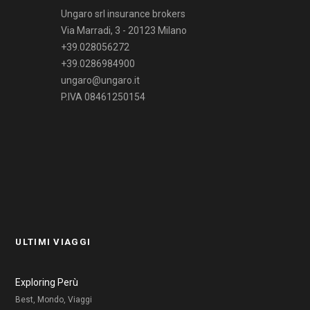
Ungaro srl insurance brokers
Via Marradi, 3 - 20123 Milano
+39.028056272
+39.0286984900
ungaro@ungaro.it
P.IVA 08461250154
ULTIMI VIAGGI
Exploring Perù
Best, Mondo, Viaggi